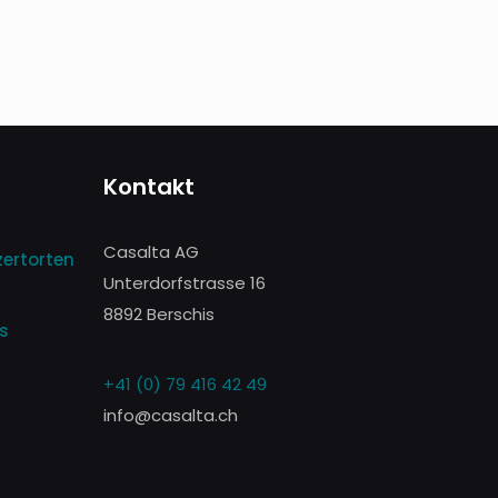
Kontakt
Casalta AG
zertorten
Unterdorfstrasse 16
8892 Berschis
es
+41 (0) 79 416 42 49
info@casalta.ch