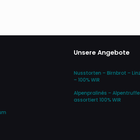
Unsere Angebote
Nusstorten – Birnbrot – Lin
– 100% WIR
Alpenpralinés – Alpentruff
assortiert 100% WIR
sum